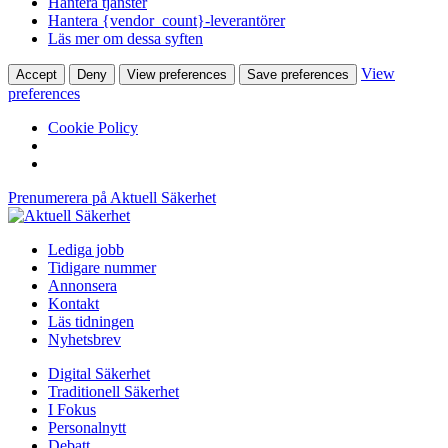
Hantera tjänster
Hantera {vendor_count}-leverantörer
Läs mer om dessa syften
View
Accept
Deny
View preferences
Save preferences
preferences
Cookie Policy
Prenumerera på Aktuell Säkerhet
Lediga jobb
Tidigare nummer
Annonsera
Kontakt
Läs tidningen
Nyhetsbrev
Digital Säkerhet
Traditionell Säkerhet
I Fokus
Personalnytt
Debatt