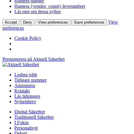
Hantera tjänster
Hantera {vendor_count}-leverantörer
Läs mer om dessa syften
View
Accept
Deny
View preferences
Save preferences
preferences
Cookie Policy
Prenumerera på Aktuell Säkerhet
Lediga jobb
Tidigare nummer
Annonsera
Kontakt
Läs tidningen
Nyhetsbrev
Digital Säkerhet
Traditionell Säkerhet
I Fokus
Personalnytt
Debatt