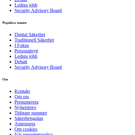
Lediga jobb
Security Advisory Board
Populära ämnen
Digital Säkerhet
Traditionell Säkerhet
I Fokus
Personalnytt
Lediga jobb
Debatt
Security Advisory Board
Om
Kontakt
Om oss
Prenumerera
Nyhetsbrev
Tidigare nummer
Säkerhetsgalan
Annonsera
Om cookies
Vår integritetspolicy