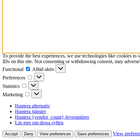
To provide the best experiences, we use technologies like cookies to 
IDs on this site. Not consenting or withdrawing consent, may adversely
Functional
Functional
Alltid aktiv
Preferences
Preferences
Statistics
Statistics
Marketing
Marketing
Hantera alternativ
Hantera tjänster
Hantera {vendor_count}-leverantörer
Läs mer om dessa syften
View prefere
Accept
Deny
View preferences
Save preferences