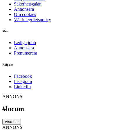
Säkerhetsgalan
Annonsera
Om cookies
Vår integritetspolicy
Mer
Lediga jobb
Annonsera
Prenumerera
Följ oss
Facebook
Instagram
LinkedIn
ANNONS
#locum
Visa fler
ANNONS