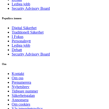
Lediga jobb
Security Advisory Board
Populära ämnen
Digital Säkerhet
Traditionell Säkerhet
I Fokus
Personalnytt
Lediga jobb
Debatt
Security Advisory Board
Om
Kontakt
Om oss
Prenumerera
Nyhetsbrev
Tidigare nummer
Säkerhetsgalan
Annonsera
Om cookies
Vår integritetspolicy