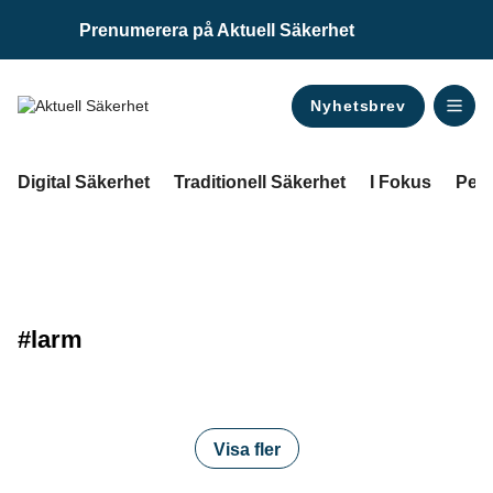
Prenumerera på Aktuell Säkerhet
Nyhetsbrev
ANNONS
Digital Säkerhet
Traditionell Säkerhet
I Fokus
Pers
#larm
Visa fler