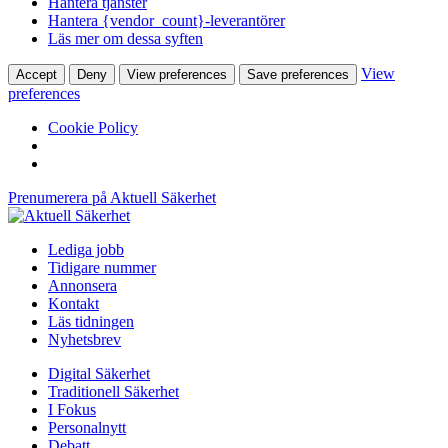
Hantera tjänster
Hantera {vendor_count}-leverantörer
Läs mer om dessa syften
View
Accept
Deny
View preferences
Save preferences
preferences
Cookie Policy
Prenumerera på Aktuell Säkerhet
Lediga jobb
Tidigare nummer
Annonsera
Kontakt
Läs tidningen
Nyhetsbrev
Digital Säkerhet
Traditionell Säkerhet
I Fokus
Personalnytt
Debatt