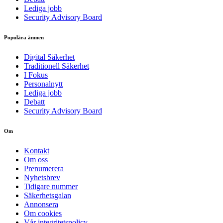
Lediga jobb
Security Advisory Board
Populära ämnen
Digital Säkerhet
Traditionell Säkerhet
I Fokus
Personalnytt
Lediga jobb
Debatt
Security Advisory Board
Om
Kontakt
Om oss
Prenumerera
Nyhetsbrev
Tidigare nummer
Säkerhetsgalan
Annonsera
Om cookies
Vår integritetspolicy