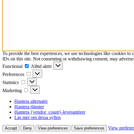
To provide the best experiences, we use technologies like cookies to 
IDs on this site. Not consenting or withdrawing consent, may adversely
Functional
Functional
Alltid aktiv
Preferences
Preferences
Statistics
Statistics
Marketing
Marketing
Hantera alternativ
Hantera tjänster
Hantera {vendor_count}-leverantörer
Läs mer om dessa syften
View prefere
Accept
Deny
View preferences
Save preferences