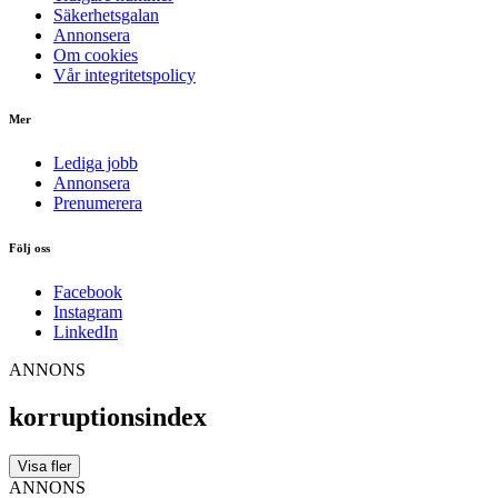
Säkerhetsgalan
Annonsera
Om cookies
Vår integritetspolicy
Mer
Lediga jobb
Annonsera
Prenumerera
Följ oss
Facebook
Instagram
LinkedIn
ANNONS
korruptionsindex
Visa fler
ANNONS