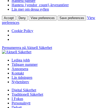
Hantera tjänster
Hantera {vendor_count}-leverantörer
Läs mer om dessa syften
View
Accept
Deny
View preferences
Save preferences
preferences
Cookie Policy
Prenumerera på Aktuell Säkerhet
Lediga jobb
Tidigare nummer
Annonsera
Kontakt
Läs tidningen
Nyhetsbrev
Digital Säkerhet
Traditionell Säkerhet
I Fokus
Personalnytt
Debatt