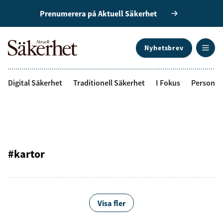
Prenumerera på Aktuell Säkerhet
Nyhetsbrev
ANNONS
Digital Säkerhet
Traditionell Säkerhet
I Fokus
Personal
#kartor
Visa fler