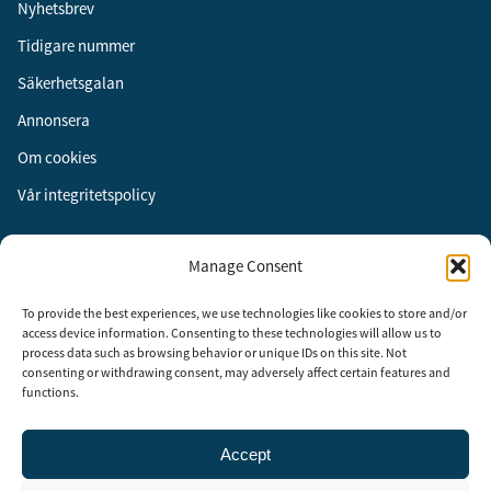
Nyhetsbrev
Tidigare nummer
Säkerhetsgalan
Annonsera
Om cookies
Vår integritetspolicy
Följ oss
Manage Consent
Facebook
To provide the best experiences, we use technologies like cookies to store and/or
Instagram
access device information. Consenting to these technologies will allow us to
process data such as browsing behavior or unique IDs on this site. Not
LinkedIn
consenting or withdrawing consent, may adversely affect certain features and
functions.
Accept
Security Adviser Board
Security Advisory Board, SAB, instiftades av tidningen Aktuell