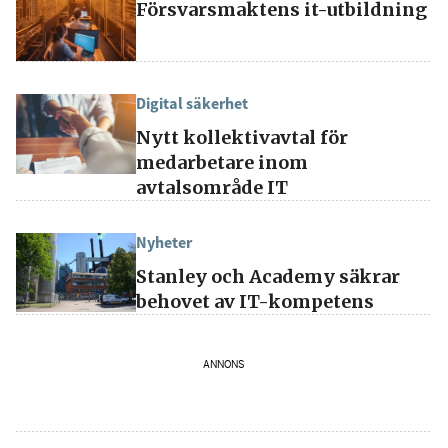
Försvarsmaktens it-utbildning
Genom att klicka på "Prenumerera" ger du
samtycke till att vi sparar och använder dina
personuppgifter i enlighet med vår
integritetspolicy.
Digital säkerhet
Nytt kollektivavtal för
medarbetare inom
avtalsområde IT
Nyheter
Stanley och Academy säkrar
behovet av IT-kompetens
ANNONS