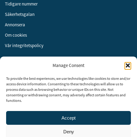
Tidigare nummer
Säkerhetsgalan
Annonsera
Om cookies
Vår integritetspolicy
Följ oss
Manage Consent
Facebook
To provide the best experiences, we use technologies like cookies to store and/or
Instagram
access device information. Consenting to these technologies will allow us to
process data such as browsing behavior or unique IDs on this site. Not
LinkedIn
consenting or withdrawing consent, may adversely affect certain features and
functions.
Accept
Security Adviser Board
Security Advisory Board, SAB, instiftades av tidningen Aktuell
Deny
Säkerhet år 2003 för att stimulera, utveckla och informera om