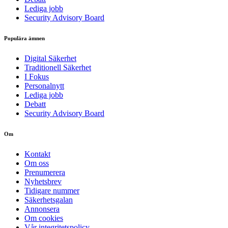
Lediga jobb
Security Advisory Board
Populära ämnen
Digital Säkerhet
Traditionell Säkerhet
I Fokus
Personalnytt
Lediga jobb
Debatt
Security Advisory Board
Om
Kontakt
Om oss
Prenumerera
Nyhetsbrev
Tidigare nummer
Säkerhetsgalan
Annonsera
Om cookies
Vår integritetspolicy