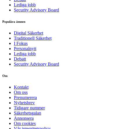
Lediga jobb
Security Advisory Board
Populära ämnen
Digital Säkerhet
Traditionell Säkerhet
I Fokus
Personalnytt
Lediga jobb
Debatt
Security Advisory Board
Om
Kontakt
Om oss
Prenumerera
Nyhetsbrev
Tidigare nummer
Säkerhetsgalan
Annonsera
Om cookies
Vår integritetspolicy