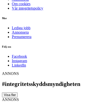
Om cookies
Vår integritetspolicy
Mer
Lediga jobb
Annonsera
Prenumerera
Följ oss
Facebook
Instagram
LinkedIn
ANNONS
#integritetsskyddsmyndigheten
Visa fler
ANNONS