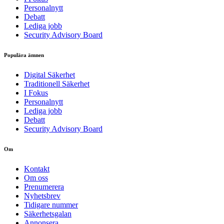
Personalnytt
Debatt
Lediga jobb
Security Advisory Board
Populära ämnen
Digital Säkerhet
Traditionell Säkerhet
I Fokus
Personalnytt
Lediga jobb
Debatt
Security Advisory Board
Om
Kontakt
Om oss
Prenumerera
Nyhetsbrev
Tidigare nummer
Säkerhetsgalan
Annonsera