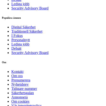
Lediga jobb
Security Advisory Board
Populära ämnen
Digital Säkerhet
Traditionell Säkerhet
I Fokus
Personalnytt
Lediga jobb
Debatt
Security Advisory Board
Om
Kontakt
Om oss
Prenumerera
Nyhetsbrev
Tidigare nummer
Säkerhetsgalan
Annonsera
Om cookies
Vår integritetspolicy