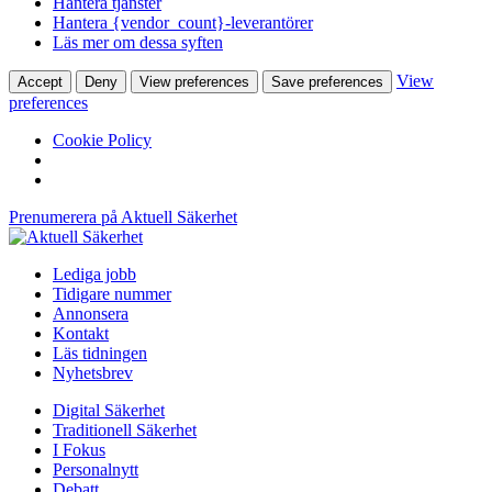
Hantera tjänster
Hantera {vendor_count}-leverantörer
Läs mer om dessa syften
View
Accept
Deny
View preferences
Save preferences
preferences
Cookie Policy
Prenumerera på Aktuell Säkerhet
Lediga jobb
Tidigare nummer
Annonsera
Kontakt
Läs tidningen
Nyhetsbrev
Digital Säkerhet
Traditionell Säkerhet
I Fokus
Personalnytt
Debatt