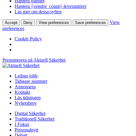
Hantera tjänster
Hantera {vendor_count}-leverantörer
Läs mer om dessa syften
View
Accept
Deny
View preferences
Save preferences
preferences
Cookie Policy
Prenumerera på Aktuell Säkerhet
Lediga jobb
Tidigare nummer
Annonsera
Kontakt
Läs tidningen
Nyhetsbrev
Digital Säkerhet
Traditionell Säkerhet
I Fokus
Personalnytt
Debatt