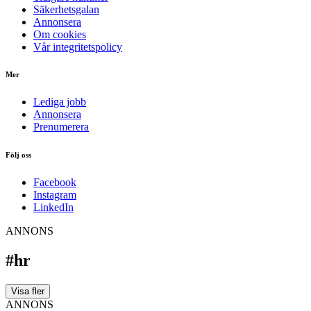
Säkerhetsgalan
Annonsera
Om cookies
Vår integritetspolicy
Mer
Lediga jobb
Annonsera
Prenumerera
Följ oss
Facebook
Instagram
LinkedIn
ANNONS
#hr
Visa fler
ANNONS