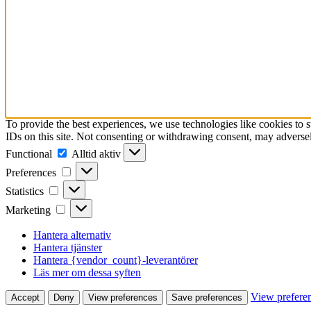
To provide the best experiences, we use technologies like cookies to 
IDs on this site. Not consenting or withdrawing consent, may adversely
Functional
Functional
Alltid aktiv
Preferences
Preferences
Statistics
Statistics
Marketing
Marketing
Hantera alternativ
Hantera tjänster
Hantera {vendor_count}-leverantörer
Läs mer om dessa syften
View prefere
Accept
Deny
View preferences
Save preferences