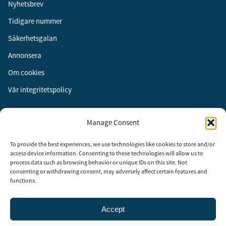
Nyhetsbrev
Tidigare nummer
Säkerhetsgalan
Annonsera
Om cookies
Vår integritetspolicy
Följ oss
Manage Consent
Facebook
To provide the best experiences, we use technologies like cookies to store and/or
Instagram
access device information. Consenting to these technologies will allow us to
process data such as browsing behavior or unique IDs on this site. Not
LinkedIn
consenting or withdrawing consent, may adversely affect certain features and
functions.
Accept
Security Adviser Board
Security Advisory Board, SAB, instiftades av tidningen Aktuell