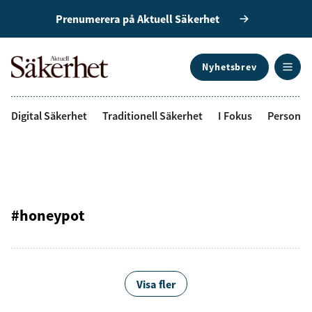
Prenumerera på Aktuell Säkerhet
Nyhetsbrev
ANNONS
Digital Säkerhet
Traditionell Säkerhet
I Fokus
Personal
#honeypot
Visa fler