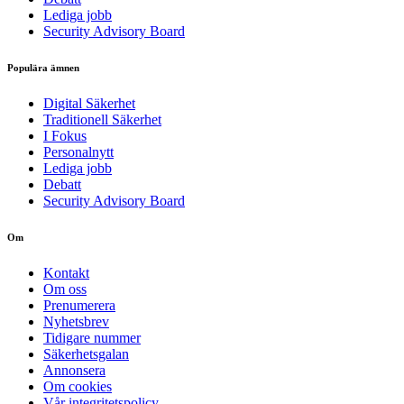
Lediga jobb
Security Advisory Board
Populära ämnen
Digital Säkerhet
Traditionell Säkerhet
I Fokus
Personalnytt
Lediga jobb
Debatt
Security Advisory Board
Om
Kontakt
Om oss
Prenumerera
Nyhetsbrev
Tidigare nummer
Säkerhetsgalan
Annonsera
Om cookies
Vår integritetspolicy