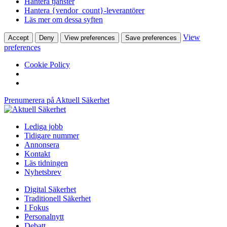
Hantera tjänster
Hantera {vendor_count}-leverantörer
Läs mer om dessa syften
View
Accept
Deny
View preferences
Save preferences
preferences
Cookie Policy
Prenumerera på Aktuell Säkerhet
Lediga jobb
Tidigare nummer
Annonsera
Kontakt
Läs tidningen
Nyhetsbrev
Digital Säkerhet
Traditionell Säkerhet
I Fokus
Personalnytt
Debatt