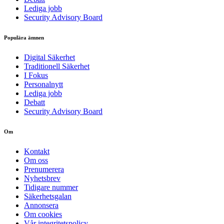
Lediga jobb
Security Advisory Board
Populära ämnen
Digital Säkerhet
Traditionell Säkerhet
I Fokus
Personalnytt
Lediga jobb
Debatt
Security Advisory Board
Om
Kontakt
Om oss
Prenumerera
Nyhetsbrev
Tidigare nummer
Säkerhetsgalan
Annonsera
Om cookies
Vår integritetspolicy