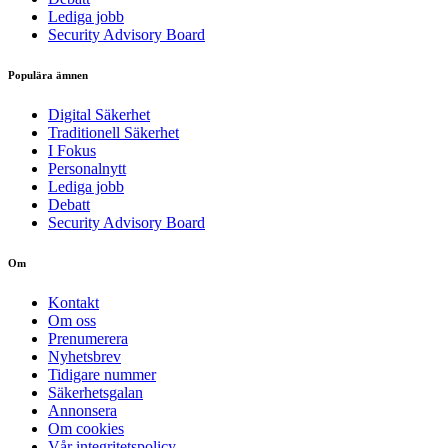
Lediga jobb
Security Advisory Board
Populära ämnen
Digital Säkerhet
Traditionell Säkerhet
I Fokus
Personalnytt
Lediga jobb
Debatt
Security Advisory Board
Om
Kontakt
Om oss
Prenumerera
Nyhetsbrev
Tidigare nummer
Säkerhetsgalan
Annonsera
Om cookies
Vår integritetspolicy