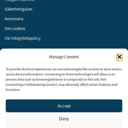
Säkerhetsgalan
Annonsera
Om cookies
Vår integritetspolicy
Följ oss
Manage Consent
Facebook
To provide the best experiences, we use technologies like cookies to store and/or
Instagram
access device information. Consenting to these technologies will allow us to
process data such as browsing behavior or unique IDs on this site. Not
LinkedIn
consenting or withdrawing consent, may adversely affect certain features and
functions.
Accept
Security Adviser Board
Security Advisory Board, SAB, instiftades av tidningen Aktuell
Deny
Säkerhet år 2003 för att stimulera, utveckla och informera om
säkerhetsarbetet i Sverige. SAB består av representanter från