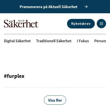
Prenumerera på Aktuell Säkerhet
Nyhetsbrev
ANNONS
Digital Säkerhet
Traditionell Säkerhet
I Fokus
Personal
#furplex
Visa fler