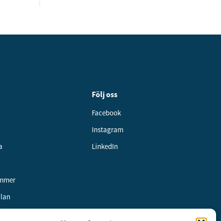
Följ oss
Facebook
Instagram
a
LinkedIn
ummer
alan