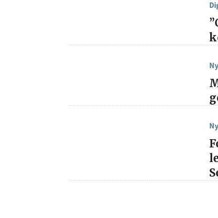
Di
”
k
Ny
M
g
Ny
F
l
S