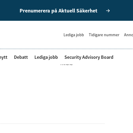
Prenumerera på Aktuell Säkerhet
Lediga jobb
Tidigare nummer
Anno
nytt
Debatt
Lediga jobb
Security Advisory Board
ANNONS