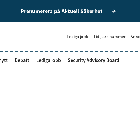
Prenumerera på Aktuell Säkerhet
Lediga jobb
Tidigare nummer
Anno
nytt
Debatt
Lediga jobb
Security Advisory Board
ANNONS