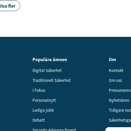
Visa fler
Populära ämnen
Om
Digital Säkerhet
Kontakt
Traditionell Säkerhet
Om oss
I Fokus
Prenumerer
Personalnytt
Nyhetsbrev
Lediga jobb
Tidigare n
Debatt
Säkerhetsg
Security Advisory Board
Annonsera