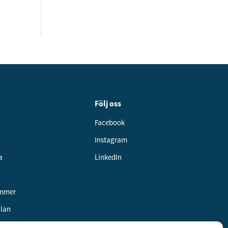
Följ oss
Facebook
Instagram
a
LinkedIn
ummer
alan