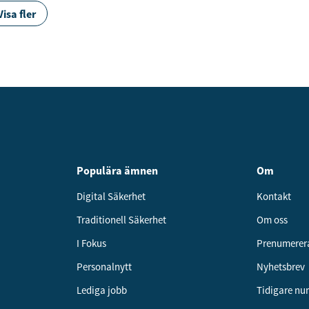
Visa fler
naste
informationen först
vårt nyhetsbrev!
Prenumerera
å "Prenumerera" ger du samtycke till att vi
r dina personuppgifter i enlighet med vår
Populära ämnen
Om
Digital Säkerhet
Kontakt
Traditionell Säkerhet
Om oss
I Fokus
Prenumerer
Personalnytt
Nyhetsbrev
Lediga jobb
Tidigare n