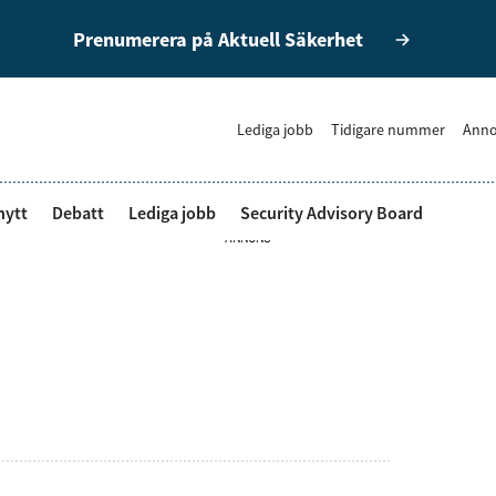
Prenumerera på Aktuell Säkerhet
Lediga jobb
Tidigare nummer
Anno
nytt
Debatt
Lediga jobb
Security Advisory Board
ANNONS