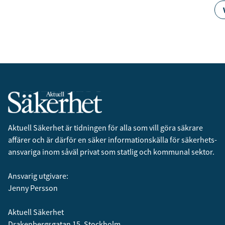
Få den se
säkerhets
Anmäl dig till 
Genom att klicka p
sparar och använde
integritetspolicy.
Aktuell Säkerhet är tidningen för alla som vill göra säkrare
affärer och är därför en säker informationskälla för säkerhets­
ansvariga inom såväl privat som statlig och kommunal sektor.
Ansvarig utgivare:
Jenny Persson
Aktuell Säkerhet
Drakenbergsgatan 15, Stockholm