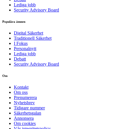
Lediga jobb
Security Advisory Board
Populära ämnen
Digital Säkerhet
Traditionell Säkerhet
I Fokus
Personalnytt
Lediga jobb
Debatt
Security Advisory Board
Om
Kontakt
Om oss
Prenumerera
Nyhetsbrev
Tidigare nummer
Säkerhetsgalan
Annonsera
Om cookies
Vår integritetspolicy