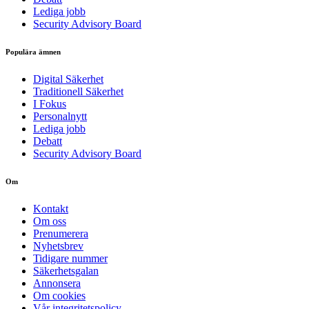
Lediga jobb
Security Advisory Board
Populära ämnen
Digital Säkerhet
Traditionell Säkerhet
I Fokus
Personalnytt
Lediga jobb
Debatt
Security Advisory Board
Om
Kontakt
Om oss
Prenumerera
Nyhetsbrev
Tidigare nummer
Säkerhetsgalan
Annonsera
Om cookies
Vår integritetspolicy