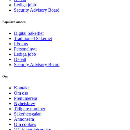
Lediga jobb
Security Advisory Board
Populära ämnen
Digital Säkerhet
Traditionell Säkerhet
I Fokus
Personalnytt
Lediga jobb
Debatt
Security Advisory Board
Om
Kontakt
Om oss
Prenumerera
Nyhetsbrev
Tidigare nummer
Säkerhetsgalan
Annonsera
Om cookies
Vår integritetspolicy