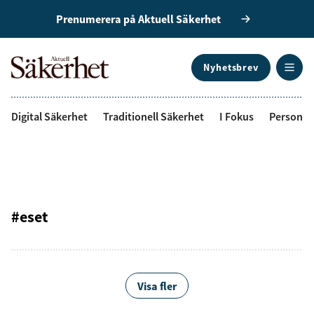
Prenumerera på Aktuell Säkerhet
Nyhetsbrev
ANNONS
Digital Säkerhet
Traditionell Säkerhet
I Fokus
Personal
#eset
Visa fler