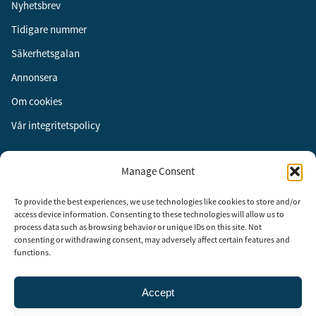
Nyhetsbrev
Tidigare nummer
Säkerhetsgalan
Annonsera
Om cookies
Vår integritetspolicy
Följ oss
Manage Consent
Facebook
To provide the best experiences, we use technologies like cookies to store and/or
Instagram
access device information. Consenting to these technologies will allow us to
process data such as browsing behavior or unique IDs on this site. Not
LinkedIn
consenting or withdrawing consent, may adversely affect certain features and
functions.
Accept
Security Adviser Board
Security Advisory Board, SAB, instiftades av tidningen Aktuell