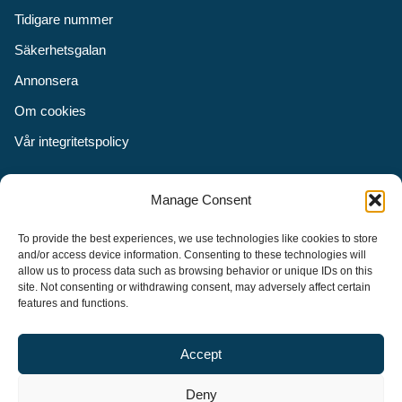
Tidigare nummer
Säkerhetsgalan
Annonsera
Om cookies
Vår integritetspolicy
Följ oss
Manage Consent
Facebook
To provide the best experiences, we use technologies like cookies to store
Instagram
and/or access device information. Consenting to these technologies will
allow us to process data such as browsing behavior or unique IDs on this
LinkedIn
site. Not consenting or withdrawing consent, may adversely affect certain
features and functions.
Accept
Security Adviser Board
Security Advisory Board, SAB, instiftades av tidningen Aktuell
Deny
Säkerhet år 2003 för att stimulera, utveckla och informera om