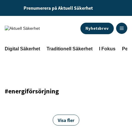
Prenumerera på Aktuell Säkerhet
Nyhetsbrev
ANNONS
Digital Säkerhet
Traditionell Säkerhet
I Fokus
Pers
#energiförsörjning
Visa fler