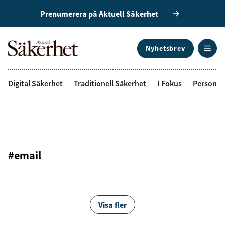
Prenumerera på Aktuell Säkerhet
Nyhetsbrev
ANNONS
Digital Säkerhet
Traditionell Säkerhet
I Fokus
Personal
#email
Visa fler