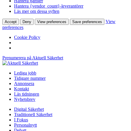
Hantera tjänster
Hantera {vendor_count}-leverantörer
Läs mer om dessa syften
View
Accept
Deny
View preferences
Save preferences
preferences
Cookie Policy
Prenumerera på Aktuell Säkerhet
Lediga jobb
Tidigare nummer
Annonsera
Kontakt
Läs tidningen
Nyhetsbrev
Digital Säkerhet
Traditionell Säkerhet
I Fokus
Personalnytt
Debatt