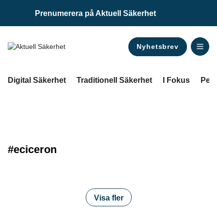
Prenumerera på Aktuell Säkerhet
Nyhetsbrev
ANNONS
Digital Säkerhet
Traditionell Säkerhet
I Fokus
Pers
#eciceron
Visa fler