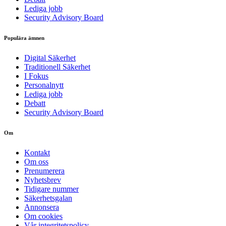
Lediga jobb
Security Advisory Board
Populära ämnen
Digital Säkerhet
Traditionell Säkerhet
I Fokus
Personalnytt
Lediga jobb
Debatt
Security Advisory Board
Om
Kontakt
Om oss
Prenumerera
Nyhetsbrev
Tidigare nummer
Säkerhetsgalan
Annonsera
Om cookies
Vår integritetspolicy