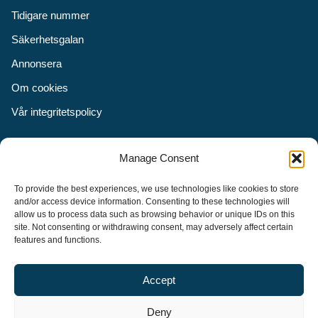
Tidigare nummer
Säkerhetsgalan
Annonsera
Om cookies
Vår integritetspolicy
Följ oss
Manage Consent
Facebook
To provide the best experiences, we use technologies like cookies to store
Instagram
and/or access device information. Consenting to these technologies will
allow us to process data such as browsing behavior or unique IDs on this
LinkedIn
site. Not consenting or withdrawing consent, may adversely affect certain
features and functions.
Accept
Security Adviser Board
Security Advisory Board, SAB, instiftades av tidningen Aktuell
Deny
Säkerhet år 2003 för att stimulera, utveckla och informera om