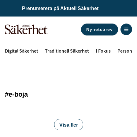
Prenumerera på Aktuell Säkerhet
Nyhetsbrev
ANNONS
Digital Säkerhet
Traditionell Säkerhet
I Fokus
Personal
#e-boja
Visa fler