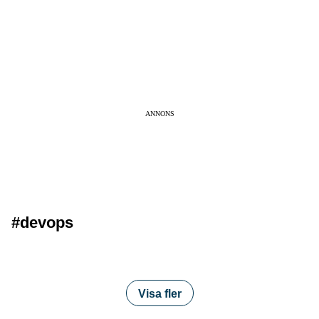
ANNONS
#devops
Visa fler