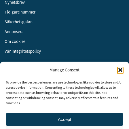
Nyhetsbrev
Tidigare nummer
Säkerhetsgalan
Annonsera
Om cookies
Vår integritetspolicy
Följ oss
Manage Consent
Facebook
To provide the best experiences, we use technologies like cookies to store and/or
Instagram
access device information. Consenting to these technologies will allow us to
process data such as browsing behavior or unique IDs on this site. Not
LinkedIn
consenting or withdrawing consent, may adversely affect certain features and
functions.
Accept
Security Adviser Board
Security Advisory Board, SAB, instiftades av tidningen Aktuell