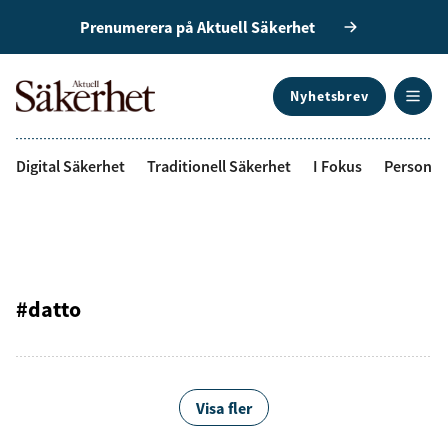
Prenumerera på Aktuell Säkerhet
Nyhetsbrev
ANNONS
Digital Säkerhet
Traditionell Säkerhet
I Fokus
Personal
#datto
Visa fler