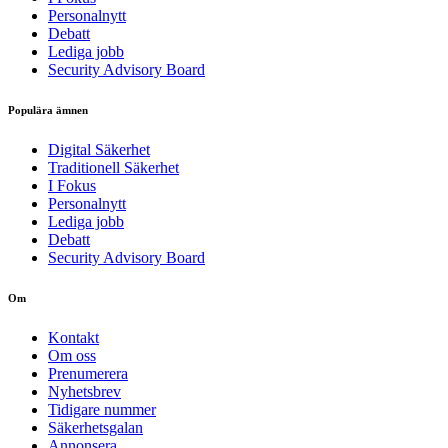
Personalnytt
Debatt
Lediga jobb
Security Advisory Board
Populära ämnen
Digital Säkerhet
Traditionell Säkerhet
I Fokus
Personalnytt
Lediga jobb
Debatt
Security Advisory Board
Om
Kontakt
Om oss
Prenumerera
Nyhetsbrev
Tidigare nummer
Säkerhetsgalan
Annonsera