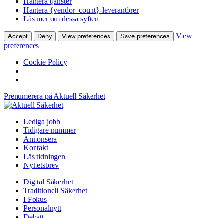
Hantera tjänster
Hantera {vendor_count}-leverantörer
Läs mer om dessa syften
View
Accept
Deny
View preferences
Save preferences
preferences
Cookie Policy
Prenumerera på Aktuell Säkerhet
Lediga jobb
Tidigare nummer
Annonsera
Kontakt
Läs tidningen
Nyhetsbrev
Digital Säkerhet
Traditionell Säkerhet
I Fokus
Personalnytt
Debatt