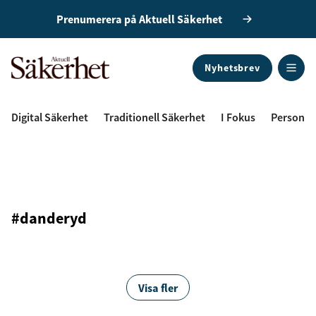
Prenumerera på Aktuell Säkerhet
Nyhetsbrev
ANNONS
Digital Säkerhet
Traditionell Säkerhet
I Fokus
Personal
#danderyd
Visa fler