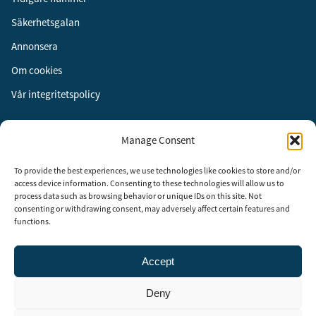
Säkerhetsgalan
Annonsera
Om cookies
Vår integritetspolicy
Följ oss
Manage Consent
Facebook
To provide the best experiences, we use technologies like cookies to store and/or
Instagram
access device information. Consenting to these technologies will allow us to
process data such as browsing behavior or unique IDs on this site. Not
LinkedIn
consenting or withdrawing consent, may adversely affect certain features and
functions.
Accept
Security Adviser Board
Security Advisory Board, SAB, instiftades av tidningen Aktuell
Deny
Säkerhet år 2003 för att stimulera, utveckla och informera om
säkerhetsarbetet i Sverige. SAB består av representanter från