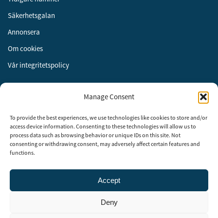
Säkerhetsgalan
Annonsera
Om cookies
Vår integritetspolicy
Följ oss
Manage Consent
Facebook
To provide the best experiences, we use technologies like cookies to store and/or
Instagram
access device information. Consenting to these technologies will allow us to
process data such as browsing behavior or unique IDs on this site. Not
LinkedIn
consenting or withdrawing consent, may adversely affect certain features and
functions.
Accept
Security Adviser Board
Security Advisory Board, SAB, instiftades av tidningen Aktuell
Deny
Säkerhet år 2003 för att stimulera, utveckla och informera om
säkerhetsarbetet i Sverige. SAB består av representanter från