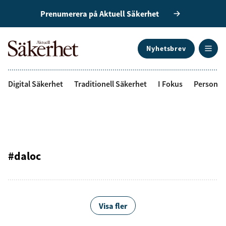
Prenumerera på Aktuell Säkerhet
Nyhetsbrev
ANNONS
Digital Säkerhet
Traditionell Säkerhet
I Fokus
Personal
#daloc
Visa fler