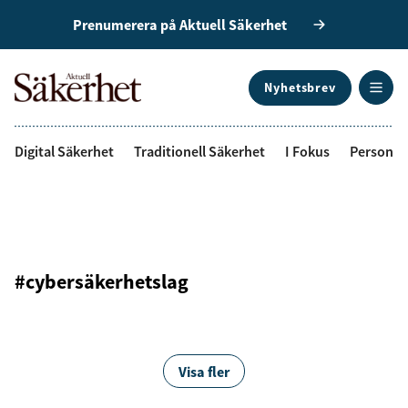
Prenumerera på Aktuell Säkerhet
Nyhetsbrev
ANNONS
Digital Säkerhet
Traditionell Säkerhet
I Fokus
Personal
#cybersäkerhetslag
Visa fler