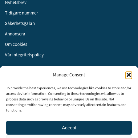
Nyhetsbrev
Tidigare nummer
Säkerhetsgalan
Annonsera
Om cookies
Vår integritetspolicy
Följ oss
Manage Consent
Facebook
To provide the best experiences, we use technologies like cookies to store and/or
Instagram
access device information. Consenting to these technologies will allow us to
process data such as browsing behavior or unique IDs on this site. Not
LinkedIn
consenting or withdrawing consent, may adversely affect certain features and
functions.
Accept
Security Adviser Board
Security Advisory Board, SAB, instiftades av tidningen Aktuell