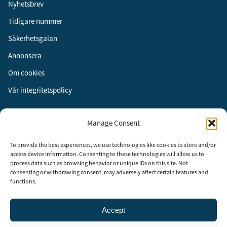
Nyhetsbrev
Tidigare nummer
Säkerhetsgalan
Annonsera
Om cookies
Vår integritetspolicy
Följ oss
Manage Consent
Facebook
To provide the best experiences, we use technologies like cookies to store and/or
Instagram
access device information. Consenting to these technologies will allow us to
process data such as browsing behavior or unique IDs on this site. Not
LinkedIn
consenting or withdrawing consent, may adversely affect certain features and
functions.
Accept
Security Adviser Board
Security Advisory Board, SAB, instiftades av tidningen Aktuell