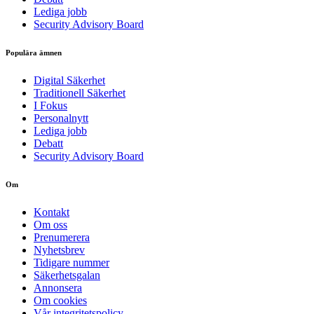
Lediga jobb
Security Advisory Board
Populära ämnen
Digital Säkerhet
Traditionell Säkerhet
I Fokus
Personalnytt
Lediga jobb
Debatt
Security Advisory Board
Om
Kontakt
Om oss
Prenumerera
Nyhetsbrev
Tidigare nummer
Säkerhetsgalan
Annonsera
Om cookies
Vår integritetspolicy