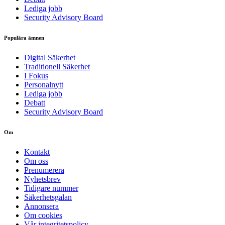
Lediga jobb
Security Advisory Board
Populära ämnen
Digital Säkerhet
Traditionell Säkerhet
I Fokus
Personalnytt
Lediga jobb
Debatt
Security Advisory Board
Om
Kontakt
Om oss
Prenumerera
Nyhetsbrev
Tidigare nummer
Säkerhetsgalan
Annonsera
Om cookies
Vår integritetspolicy