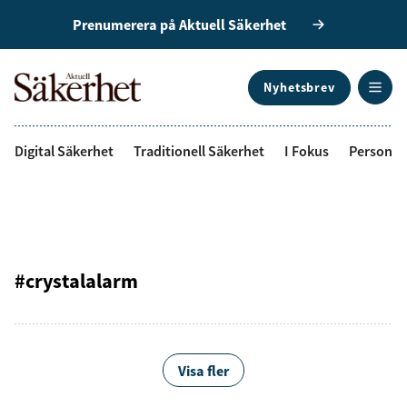
Prenumerera på Aktuell Säkerhet
Nyhetsbrev
ANNONS
Digital Säkerhet
Traditionell Säkerhet
I Fokus
Personal
#crystalalarm
Visa fler