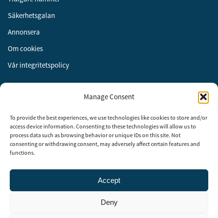
Säkerhetsgalan
Annonsera
Om cookies
Vår integritetspolicy
Följ oss
Manage Consent
Facebook
To provide the best experiences, we use technologies like cookies to store and/or
Instagram
access device information. Consenting to these technologies will allow us to
process data such as browsing behavior or unique IDs on this site. Not
LinkedIn
consenting or withdrawing consent, may adversely affect certain features and
functions.
Accept
Security Adviser Board
Security Advisory Board, SAB, instiftades av tidningen Aktuell
Deny
Säkerhet år 2003 för att stimulera, utveckla och informera om
säkerhetsarbetet i Sverige. SAB består av representanter från